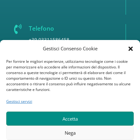

Telefono
+39 03311586458
Gestisci Consenso Cookie

E.mail
Per fornire le migliori esperienze, utilizziamo tecnologie come i cookie
per memorizzare e/o accedere alle informazioni del dispositivo. Il
formazione@matteobignami.it
consenso a queste tecnologie ci permetterà di elaborare dati come il
comportamento di navigazione o ID unici su questo sito. Non
acconsentire o ritirare il consenso può influire negativamente su alcune
Collana
caratteristiche e funzioni.
Serie 1
|
Serie 2
|
Gestisci servizi
Serie 3
|
Serie 4
|
Accetta
Iscriviti alla newesletter
Nega