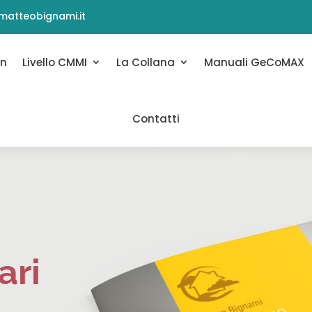
matteobignami.it
on
Livello CMMI
La Collana
Manuali GeCoMAX
Contatti
ari