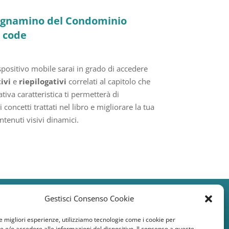
gnamino del Condominio
 code
spositivo mobile sarai in grado di accedere
ivi
e
riepilogativi
correlati al capitolo che
iva caratteristica ti permetterà di
concetti trattati nel libro e migliorare la tua
tenuti visivi dinamici.
Gestisci Consenso Cookie
Collana
le migliori esperienze, utilizziamo tecnologie come i cookie per
Serie 1
|
Serie 2
|
e/o accedere alle informazioni del dispositivo. Il consenso a queste