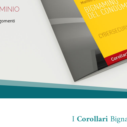
MINIO
rgomenti
I
Corollari
Bigna