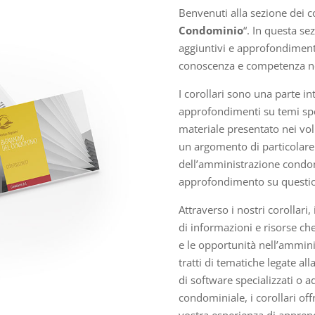
Benvenuti alla sezione dei co
Condominio
“. In questa s
aggiuntivi e approfondimenti
conoscenza e competenza ne
I corollari sono una parte in
approfondimenti su temi spe
materiale presentato nei vol
un argomento di particolare 
dell’amministrazione condom
approfondimento su question
Attraverso i nostri corollar
di informazioni e risorse ch
e le opportunità nell’ammin
tratti di tematiche legate al
di software specializzati o ad
condominiale, i corollari of