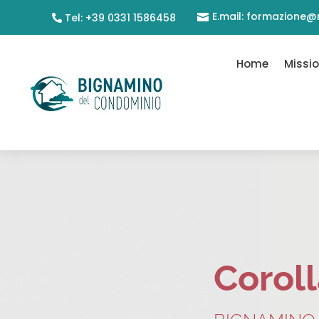
E.mail: formazione@
Tel: +39 0331 1586458

Home
Missi
Coroll