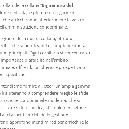
rollari della collana “
Bignamino del
ezione dedicata, esploreremo argomenti
 che arricchiranno ulteriormente la vostra
ll’amministrazione condominiale.
tegrante della nostra collana, offrono
cifici che sono rilevanti e complementari al
umi principali. Ogni corollario si concentra su
importanza o attualità nell’ambito
iniale, offrendo un’ulteriore prospettiva o
i specifiche.
i, intendiamo fornire ai lettori un’ampia gamma
e li aiuteranno a comprendere meglio le sfide
istrazione condominiale moderna. Che si
la sicurezza informatica, all’implementazione
 altri aspetti cruciali della gestione
frono approfondimenti mirati per arricchire la