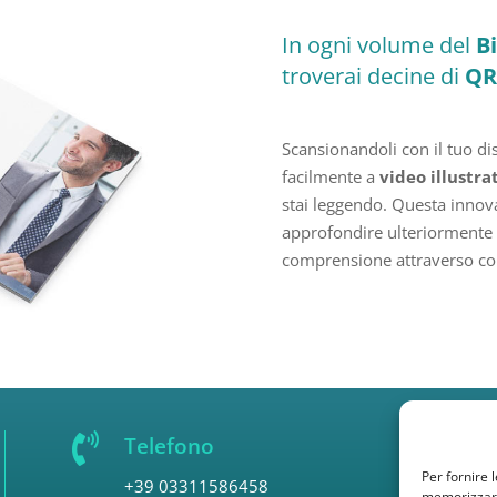
In ogni volume del
Bi
troverai decine di
QR
Scansionandoli con il tuo di
facilmente a
video illustrat
stai leggendo. Questa innovat
approfondire ulteriormente i 
comprensione attraverso con

Telefono
Per fornire 
+39 03311586458
memorizzare 