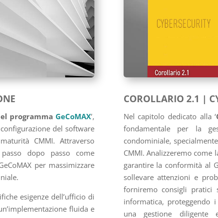
ONE
COROLLARIO 2.1 | 
 del programma
GeCoMAX
’,
Nel capitolo dedicato alla ‘
 configurazione del software
fondamentale per la ges
i maturità CMMI. Attraverso
condominiale, specialmente 
emo passo dopo passo come
CMMI. Analizzeremo come la s
a GeCoMAX per massimizzare
garantire la conformità al 
iniale.
sollevare attenzioni e prob
forniremo consigli pratici
iche esigenze dell’ufficio di
informatica, proteggendo i
un’implementazione fluida e
una gestione diligente