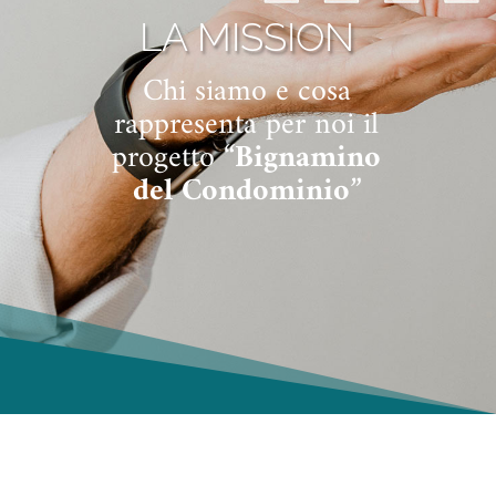
LA MISSION
Chi siamo e cosa
rappresenta per noi il
progetto “
Bignamino
del Condominio
”