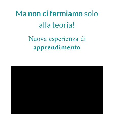
Ma
non ci fermiamo
solo
alla teoria!
Nuova esperienza di
apprendimento